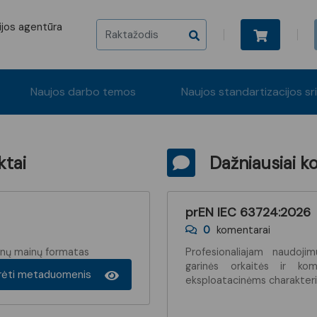
cijos agentūra
Naujos darbo temos
Naujos standartizacijos sr
ktai
Dažniausiai k
prEN IEC 63724:2026
0
komentarai
enų mainų formatas
Profesionaliajam naudojim
garinės orkaitės ir ko
ūrėti metaduomenis
eksploatacinėms charakter