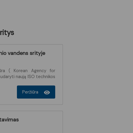
ritys
nio vandens srityje
tūra ( Korean Agency for
udaryti naują ISO technikos
Peržiūra
ektavimas