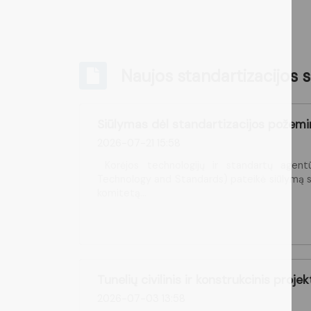
Naujos standartizacijos s
Siūlymas dėl standartizacijos požemi
2026-07-21 15:58
Korėjos technologijų ir standartų agen
Technology and Standards) pateikė siūlymą s
komitetą...
Tunelių civilinis ir konstrukcinis proj
2026-07-03 13:58