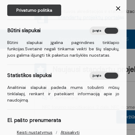
Privatumo politika
Lietuvos akreditacijos ir standartiza
Standartų projektų portalas
Būtini slapukai
Įjungta
Išjungta
Standartų projektai
ICS
Būtini slapukai įgalina pagrindines tinklapio
funkcijas.Svetainė negali tinkamai veikti be šių slapukų,
juos galima išjungti tik pakeitus naršyklės nuostatas.
Naujausi standartų proje
Statistikos slapukai
Įjungta
Išjungta
Analitiniai slapukai padeda mums tobulinti mūsų
prEN IEC 63652-2:2026
tinklalapį, renkant ir pateikiant informaciją apie jo
0
komentarai
naudojimą.
NFC forumo specifikacijos. 2 dalis. NFC duom
Perži
El. pašto prenumerata
Keisti nustatymus
Atsisakyti