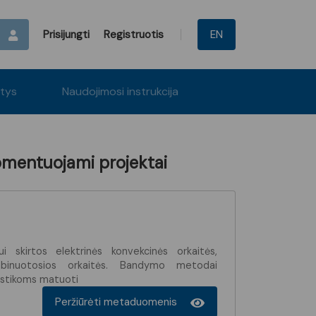
Prisijungti
Registruotis
EN
itys
Naudojimosi instrukcija
omentuojami projektai
ui skirtos elektrinės konvekcinės orkaitės,
mbinuotosios orkaitės. Bandymo metodai
istikoms matuoti
Peržiūrėti metaduomenis