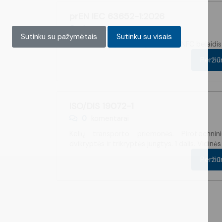
prEN IEC 63652-1:2026
0
komentarai
Sutinku su pažymėtais
Sutinku su visais
NFC forumo specifikacijos. 1 dalis. NFC belaidi
Perži
ISO/DIS 19072-1
0
komentarai
Kelių transporto priemonės. Pirotechnin
dvikryptės ir trikryptės jungtys. 1 dalis. Vidin
Perži