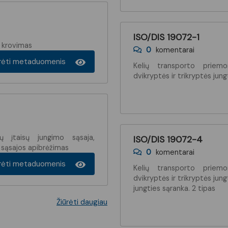
ISO/DIS 19072-1
s krovimas
0
komentarai
ūrėti metaduomenis
Kelių transporto priemon
dvikryptės ir trikryptės jung
ių įtaisų jungimo sąsaja,
ISO/DIS 19072-4
ės sąsajos apibrėžimas
0
komentarai
ūrėti metaduomenis
Kelių transporto priemon
dvikryptės ir trikryptės jung
jungties sąranka. 2 tipas
Žiūrėti daugiau