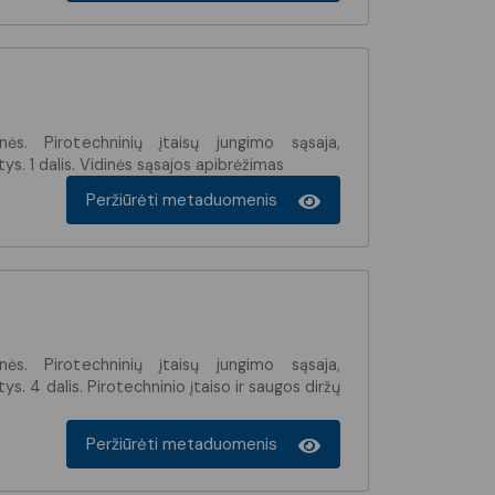
ės. Pirotechninių įtaisų jungimo sąsaja,
tys. 1 dalis. Vidinės sąsajos apibrėžimas
Peržiūrėti metaduomenis
ės. Pirotechninių įtaisų jungimo sąsaja,
tys. 4 dalis. Pirotechninio įtaiso ir saugos diržų
Peržiūrėti metaduomenis